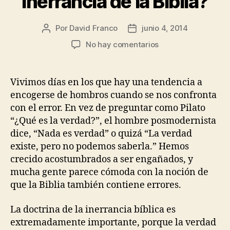
inerrancia de la Biblia?
Por
David Franco
junio 4, 2014
Autor
Fecha
de
de
en
No hay comentarios
la
la
La
publicación
publicación
Santa
Biblia
Vivimos días en los que hay una tendencia a
03
encogerse de hombros cuando se nos confronta
|
con el error. En vez de preguntar como Pilato
Inerrancia
“¿Qué es la verdad?”, el hombre posmodernista
|
dice, “Nada es verdad” o quizá “La verdad
¿Por
existe, pero no podemos saberla.” Hemos
qué
es
crecido acostumbrados a ser engañados, y
importante
mucha gente parece cómoda con la noción de
creer
que la Biblia también contiene errores.
en
la
La doctrina de la inerrancia bíblica es
inerrancia
extremadamente importante, porque la verdad
de