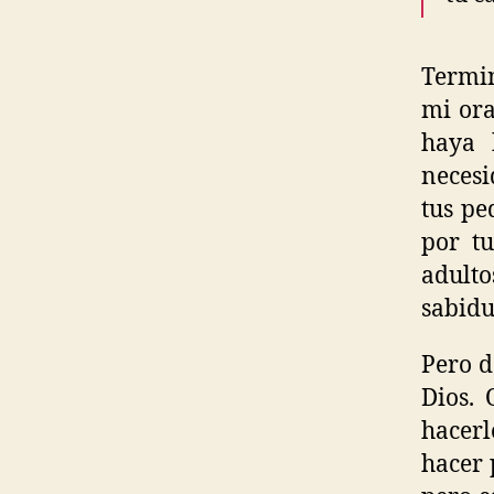
Termin
mi ora
haya 
necesi
tus pe
por tu
adulto
sabidu
Pero d
Dios. 
hacerl
hacer 