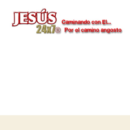
Jesús
24x7