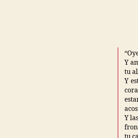
“Oye
Y am
tu a
Y es
cora
est
acos
Y la
fron
tu c