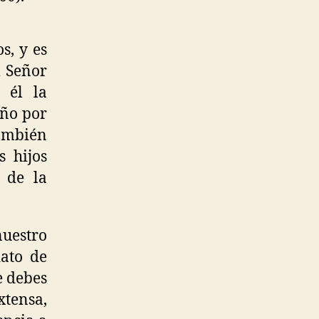
s, y es
l Señor
 él la
año por
también
s hijos
n de la
nuestro
dato de
e debes
xtensa,