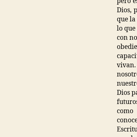
pero e
Dios, 
que la
lo que
con no
obedi
capaci
vivan.
nosot
nuestr
Dios p
futuro
como 
conoc
Escrit