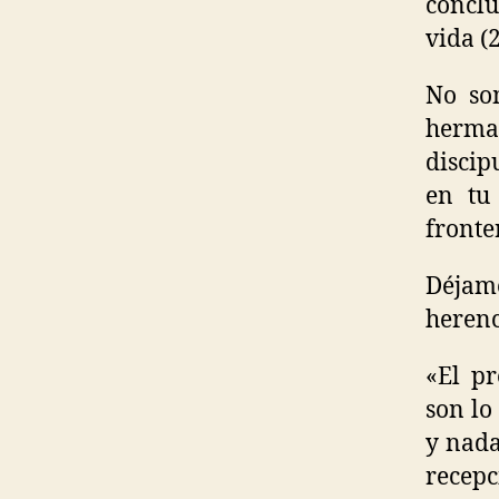
conclu
vida (
No so
herma
discip
en tu 
fronte
Déjam
herenc
«El pr
son lo
y nada
recepc