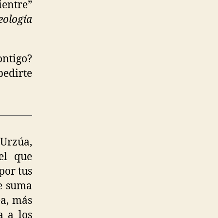
ientre”
eología
ontigo?
edirte
 Urzúa,
el que
por tus
de suma
ea, más
a a los