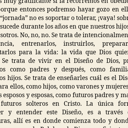
s muy gratificante si la recorremos en obedi
porque entonces podremso hayar gozo en ell
 “jornada” no es soportar o tolerar, ¡vaya! sobr
 sucede durante los años en que nuestros hijo
sotros. No, no, no. Se trata de intencionalmen
encia, entrenarlos, instruirlos, prepara
tarlos para la vida: la vida que Dios qui
 Se trata de vivir en el Diseño de Dios, 
ros como padres y después, como famili
os hijos. Se trata de enseñarles cuál es el Di
ara ellos, como hijos, como varones y mujere
s esposos y esposas, como futuros padres y m
futuros solteros en Cristo. La única fo
er y entender este Diseño, es a través 
uras, allí es en donde comienza todo y don