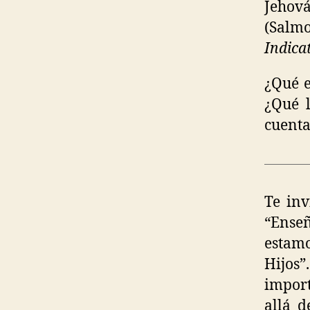
Jehová
(Salmo
Indica
¿Qué e
¿Qué 
cuenta
Te inv
“Ense
estamo
Hijos”
import
allá d