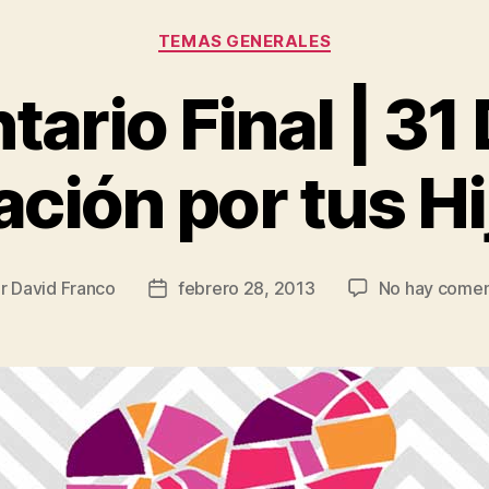
Categorías
TEMAS GENERALES
ario Final | 31 
ación por tus Hi
or
David Franco
febrero 28, 2013
No hay comen
r
Fecha
de
la
icación
publicación