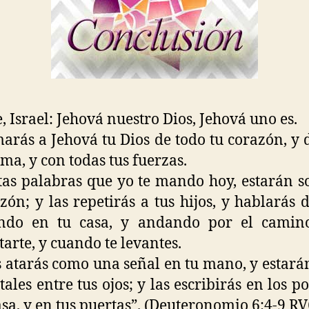
, Israel: Jehová nuestro Dios, Jehová uno es.
arás a Jehová tu Dios de todo tu corazón, y 
lma, y con todas tus fuerzas.
tas palabras que yo te mando hoy, estarán s
zón; y las repetirás a tus hijos, y hablarás d
ando en tu casa, y andando por el camino
tarte, y cuando te levantes.
s atarás como una señal en tu mano, y estar
tales entre tus ojos; y las escribirás en los po
asa, y en tus puertas”. (Deuteronomio 6:4-9 RV