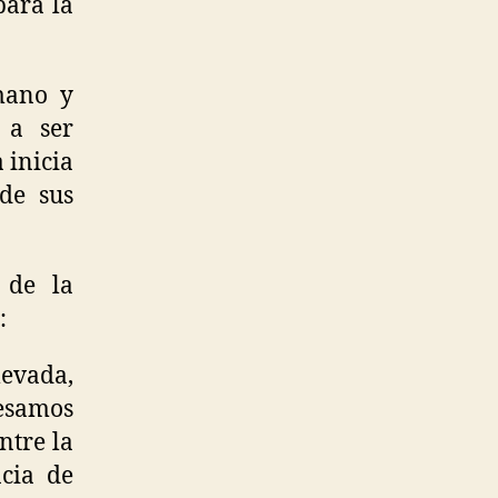
para la
mano y
 a ser
 inicia
 de sus
 de la
:
levada,
resamos
ntre la
ncia de