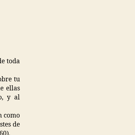
de toda
obre tu
e ellas
, y al
án como
stes de
60).