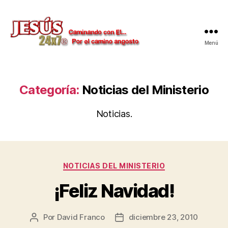
Menú
Jesús
24x7
Categoría:
Noticias del Ministerio
Noticias.
Categorías
NOTICIAS DEL MINISTERIO
¡Feliz Navidad!
Por
David Franco
diciembre 23, 2010
Autor
Fecha