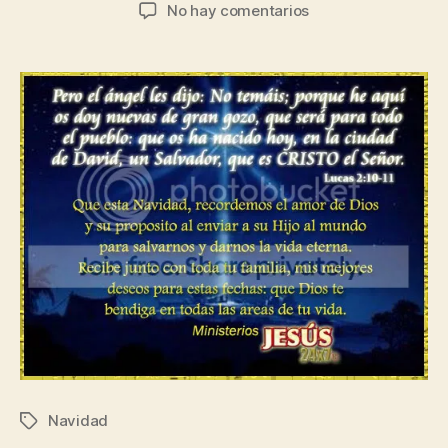
de
de
en
No hay comentarios
la
la
¡Feliz
publicación
publicación
Navidad!
Navidad
Etiquetas