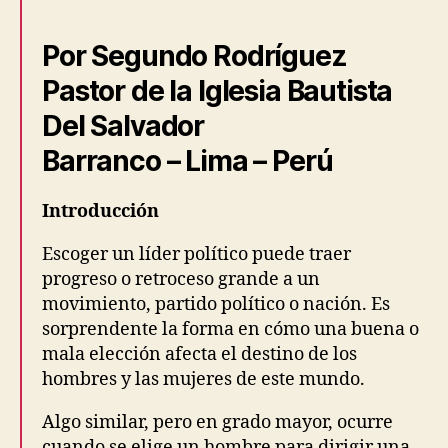
elegir
un
Por Segundo Rodríguez
pastor
Pastor de la Iglesia Bautista
Del Salvador
Barranco – Lima – Perú
Introducción
Escoger un líder político puede traer
progreso o retroceso grande a un
movimiento, partido político o nación. Es
sorprendente la forma en cómo una buena o
mala elección afecta el destino de los
hombres y las mujeres de este mundo.
Algo similar, pero en grado mayor, ocurre
cuando se elige un hombre para dirigir una