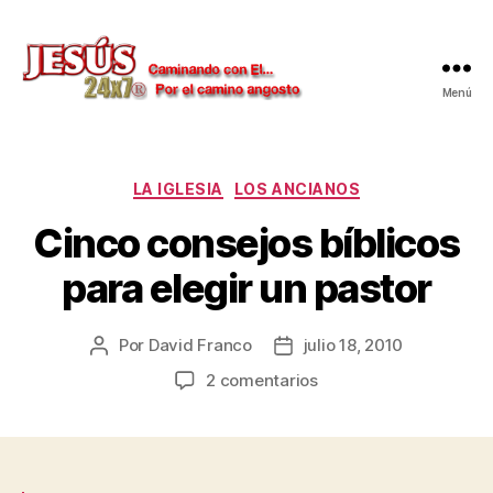
Menú
Jesús
24x7
Categorías
LA IGLESIA
LOS ANCIANOS
Cinco consejos bíblicos
para elegir un pastor
Por
David Franco
julio 18, 2010
Autor
Fecha
de
de
en
2 comentarios
la
la
Cinco
publicación
publicación
consejos
bíblicos
para