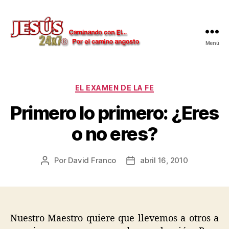
Menú
Jesús
24x7
Categorías
EL EXAMEN DE LA FE
Primero lo primero: ¿Eres
o no eres?
Por
David Franco
abril 16, 2010
Autor
Fecha
de
de
la
la
publicación
publicación
Nuestro Maestro quiere que llevemos a otros a