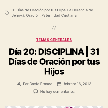
31 Días de Oración por tus Hijos
,
La Herencia de
Etiquetas
Jehová
,
Oración
,
Paternidad Cristiana
Categorías
TEMAS GENERALES
Día 20: DISCIPLINA | 31
Días de Oración por tus
Hijos
Por
David Franco
febrero 16, 2013
Autor
Fecha
de
de
en
No hay comentarios
la
la
Día
publicación
publicación
20:
DISCIPLINA