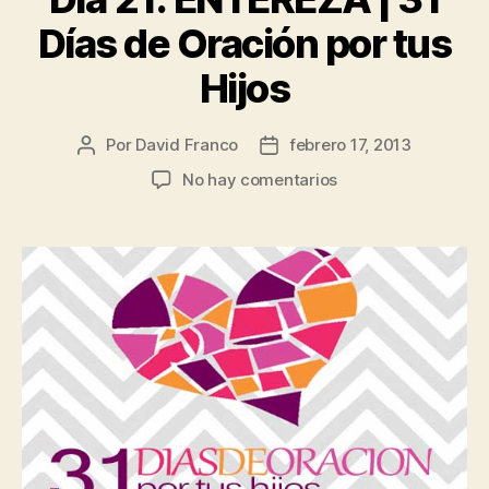
Días de Oración por tus
Hijos
Por
David Franco
febrero 17, 2013
Autor
Fecha
de
de
en
No hay comentarios
la
la
Día
publicación
publicación
21:
ENTEREZA
|
31
Días
de
Oración
por
tus
Hijos