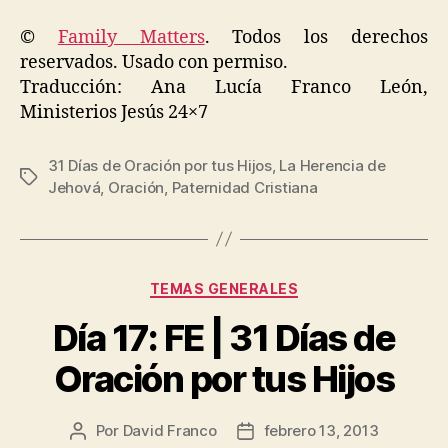
©
Family Matters
. Todos los derechos
reservados. Usado con permiso.
Traducción: Ana Lucía Franco León,
Ministerios Jesús 24×7
31 Días de Oración por tus Hijos
,
La Herencia de
Etiquetas
Jehová
,
Oración
,
Paternidad Cristiana
Categorías
TEMAS GENERALES
Día 17: FE | 31 Días de
Oración por tus Hijos
Por
David Franco
febrero 13, 2013
Autor
Fecha