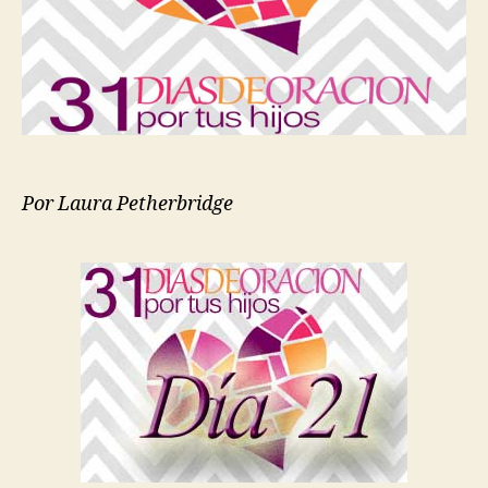
por
tus
Hijos
Copy
Por Laura Petherbridge