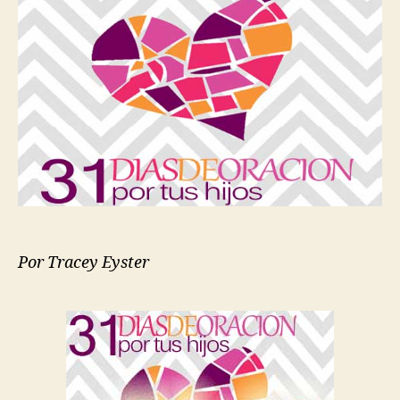
|
31
Días
de
Oración
por
tus
Hijos
Por Tracey Eyster