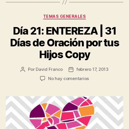
Categorías
TEMAS GENERALES
Día 21: ENTEREZA | 31
Días de Oración por tus
Hijos Copy
Por
David Franco
febrero 17, 2013
Autor
Fecha
de
de
en
No hay comentarios
la
la
Día
publicación
publicación
21:
ENTEREZA
|
31
Días
de
Oración