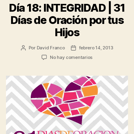
Día 18: INTEGRIDAD | 31
Días de Oración por tus
Hijos
Por
David Franco
febrero 14, 2013
Autor
Fecha
de
de
en
No hay comentarios
la
la
Día
publicación
publicación
18:
INTEGRIDAD
|
31
Días
de
Oración
por
tus
Hijos