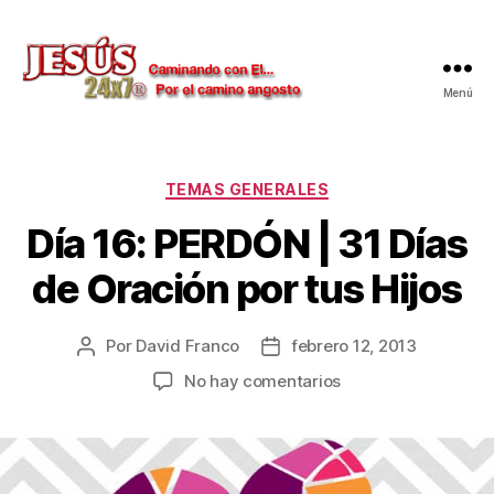
Menú
Jesús
24x7
Categorías
TEMAS GENERALES
Día 16: PERDÓN | 31 Días
de Oración por tus Hijos
Por
David Franco
febrero 12, 2013
Autor
Fecha
de
de
en
No hay comentarios
la
la
Día
publicación
publicación
16:
PERDÓN
|