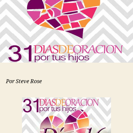
31
Días
de
Oración
por
tus
Hijos
Por Steve Rose