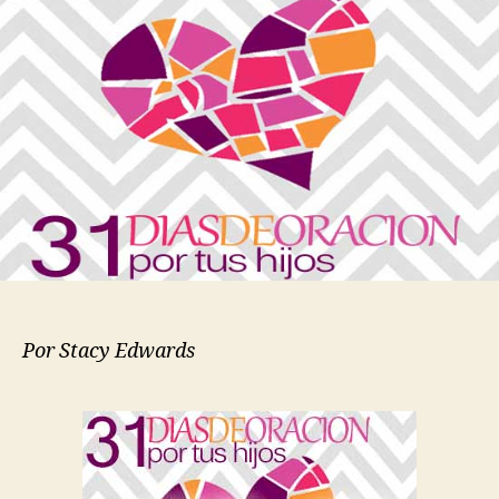
EL
ANDAR
|
31
Días
de
Oración
por
tus
Hijos
Por Stacy Edwards