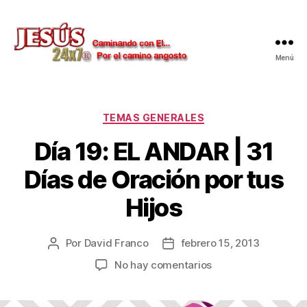
Menú
Jesús
24x7
Categorías
TEMAS GENERALES
Día 19: EL ANDAR | 31
Días de Oración por tus
Hijos
Por
David Franco
febrero 15, 2013
Autor
Fecha
de
de
en
No hay comentarios
la
la
Día
publicación
publicación
19: