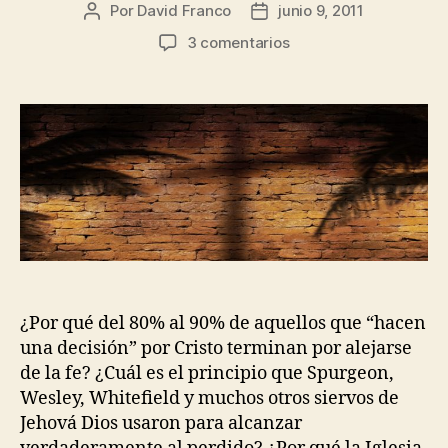
Por
David Franco
junio 9, 2011
Autor
Fecha
de
de
en
3 comentarios
la
la
El
publicación
publicación
Secreto
mejor
guardado
del
infierno
¿Por qué del 80% al 90% de aquellos que “hacen
una decisión” por Cristo terminan por alejarse
de la fe? ¿Cuál es el principio que Spurgeon,
Wesley, Whitefield y muchos otros siervos de
Jehová Dios usaron para alcanzar