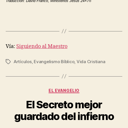
Traducción: David Franco, Ministerios Jesús 24×7
®
Vía:
Siguiendo al Maestro
Artículos
,
Evangelismo Bíblico
,
Vida Cristiana
Etiquetas
Categorías
EL EVANGELIO
El Secreto mejor
guardado del infierno