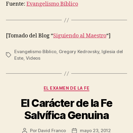
Fuente:
Evangelismo Bíblico
[Tomado del Blog “
Siguiendo al Maestro
“]
Evangelismo Bíblico
,
Gregory Kedrovsky
,
Iglesia del
Etiquetas
Este
,
Videos
Categorías
EL EXAMEN DE LA FE
El Carácter de la Fe
Salvífica Genuina
Por
David Franco
mayo 23, 2012
Autor
Fecha