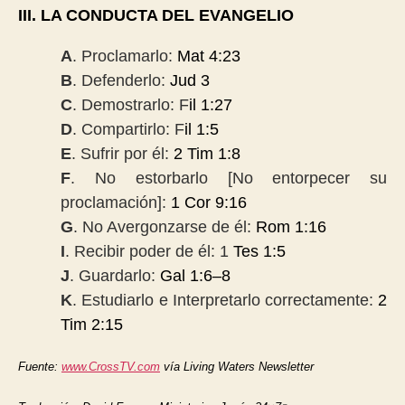
III. LA CONDUCTA DEL EVANGELIO
A
. Proclamarlo:
Mat 4:23
B
. Defenderlo:
Jud 3
C
. Demostrarlo: F
il 1:27
D
. Compartirlo: F
il 1:5
E
. Sufrir por él:
2 Tim 1:8
F
. No estorbarlo [No entorpecer su
proclamación]:
1 Cor 9:16
G
. No Avergonzarse de él:
Rom 1:16
I
. Recibir poder de él: 1
Tes 1:5
J
. Guardarlo:
Gal 1:6
–
8
K
. Estudiarlo e Interpretarlo correctamente:
2
Tim 2:15
Fuente:
www.CrossTV.com
vía Living Waters Newsletter