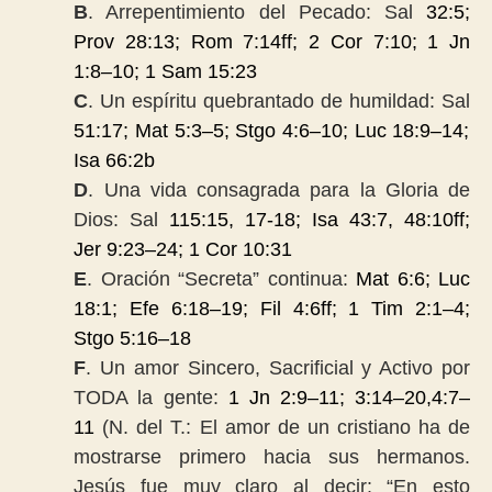
B
. Arrepentimiento del Pecado: Sal
32:5;
Prov 28:13; Rom 7:14ff; 2 Cor 7:10; 1 Jn
1:8
–
10; 1 Sam 15:23
C
. Un espíritu quebrantado de humildad: Sal
51:17; Mat 5:3
–
5; Stgo 4:6
–
10; Luc 18:9
–
14;
Isa 66:2b
D
. Una vida consagrada para la Gloria de
Dios: Sal
115:15, 17-18; Isa 43:7, 48:10ff;
Jer 9:23
–
24; 1 Cor 10:31
E
. Oración “Secreta” continua:
Mat 6:6; Luc
18:1; Efe 6:18
–
19; Fil 4:6ff; 1 Tim 2:1
–
4;
Stgo 5:16
–
18
F
. Un amor Sincero, Sacrificial y Activo por
TODA la gente:
1 Jn 2:9
–
11; 3:14
–
20,4:7
–
11
(N. del T.: El amor de un cristiano ha de
mostrarse primero hacia sus hermanos.
Jesús fue muy claro al decir: “En esto