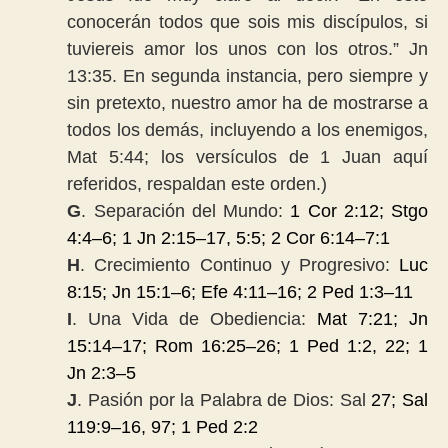
conocerán todos que sois mis discípulos, si
tuviereis amor los unos con los otros.” Jn
13:35. En segunda instancia, pero siempre y
sin pretexto, nuestro amor ha de mostrarse a
todos los demás, incluyendo a los enemigos,
Mat 5:44; l
os versículos de 1 Juan aquí
referidos, respaldan este orden.
)
G
. Separación del Mundo:
1 Cor 2:12; Stgo
4:4
–
6; 1 Jn 2:15
–
17, 5:5; 2 Cor 6:14
–
7:1
H
. Crecimiento Continuo y Progresivo:
Luc
8:15; Jn 15:1
–
6; Efe 4:11
–
16; 2 Ped 1:3
–
11
I
. Una Vida de Obediencia:
Mat 7:21; Jn
15:14
–
17; Rom 16:25
–
26; 1 Ped 1:2, 22; 1
Jn 2:3
–
5
J
. Pasión por la Palabra de Dios: Sal
27; Sal
119:9
–
16, 97; 1 Ped 2:2