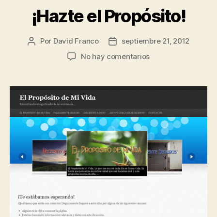
¡Hazte el Propósito!
Por
David Franco
septiembre 21, 2012
Autor
Fecha
de
de
en
No hay comentarios
la
la
¡Hazte
publicación
publicación
el
Propósito!