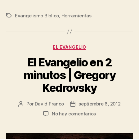
Evangelismo Bíblico
,
Herramientas
Etiquetas
Categorías
EL EVANGELIO
El Evangelio en 2
minutos | Gregory
Kedrovsky
Por
David Franco
septiembre 6, 2012
Autor
Fecha
de
de
en
No hay comentarios
la
la
El
publicación
publicación
Evangelio
en