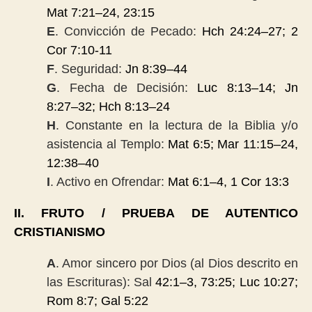
Mat 7:21
–
24, 23:15
E
. Convicción de Pecado:
Hch 24:24
–
27; 2
Cor 7:10-11
F
. Seguridad:
Jn 8:39
–
44
G
. Fecha de Decisión:
Luc 8:13
–
14; Jn
8:27
–
32; Hch 8:13
–
24
H
. Constante en la lectura de la Biblia y/o
asistencia al Templo:
Mat 6:5; Mar 11:15
–
24,
12:38
–
40
I
. Activo en Ofrendar:
Mat 6:1
–
4, 1 Cor 13:3
II. FRUTO / PRUEBA DE AUTENTICO
CRISTIANISMO
A
. Amor sincero por Dios (al Dios descrito en
las Escrituras): Sal
42:1
–
3, 73:25; Luc 10:27;
Rom 8:7; Gal 5:22