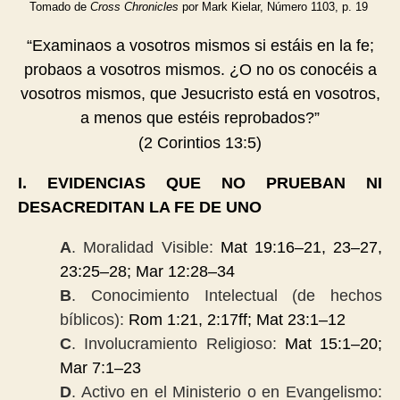
Tomado de
Cross Chronicles
por Mark Kielar,
Número 1103, p. 19
“Examinaos a vosotros mismos si estáis en la fe;
probaos a vosotros mismos. ¿O no os conocéis a
vosotros mismos, que Jesucristo está en vosotros,
a menos que estéis reprobados?”
(2 Corintios 13:5)
I. EVIDENCIAS QUE NO PRUEBAN NI
DESACREDITAN LA FE DE UNO
A
. Moralidad Visible:
Mat 19:16
–
21, 23
–
27,
23:25
–
28; Mar 12:28
–
34
B
. Conocimiento Intelectual (de hechos
bíblicos):
Rom 1:21, 2:17ff; Mat 23:1
–
12
C
. Involucramiento Religioso:
Mat 15:1
–
20;
Mar 7:1
–
23
D
. Activo en el Ministerio o en Evangelismo: