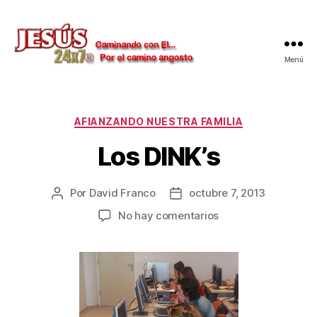
Menú
Jesús
24x7
Categorías
AFIANZANDO NUESTRA FAMILIA
Los DINK’s
Por
David Franco
octubre 7, 2013
Autor
Fecha
de
de
en
No hay comentarios
la
la
Los
publicación
publicación
DINK’s