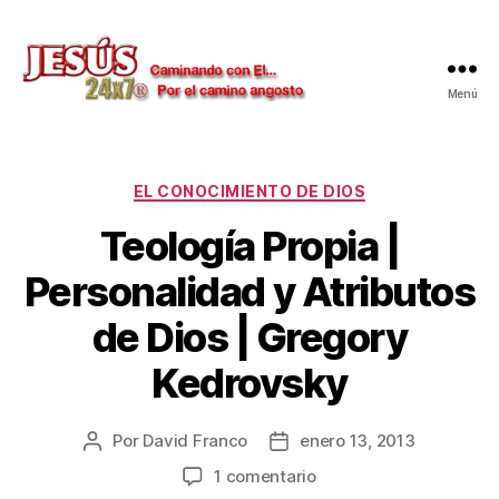
Menú
Jesús
24x7
Categorías
EL CONOCIMIENTO DE DIOS
Teología Propia |
Personalidad y Atributos
de Dios | Gregory
Kedrovsky
Por
David Franco
enero 13, 2013
Autor
Fecha
de
de
en
1 comentario
la
la