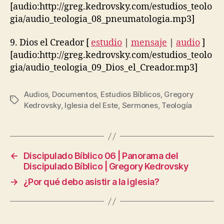
[audio:http://greg.kedrovsky.com/estudios_teolo
gia/audio_teologia_08_pneumatologia.mp3]
9. Dios el Creador [
estudio
|
mensaje
|
audio
]
[audio:http://greg.kedrovsky.com/estudios_teolo
gia/audio_teologia_09_Dios_el_Creador.mp3]
Audios
,
Documentos
,
Estudios Bíblicos
,
Gregory
Etiquetas
Kedrovsky
,
Iglesia del Este
,
Sermones
,
Teología
←
Discipulado Bíblico 06 | Panorama del
Discipulado Bíblico | Gregory Kedrovsky
→
¿Por qué debo asistir a la iglesia?