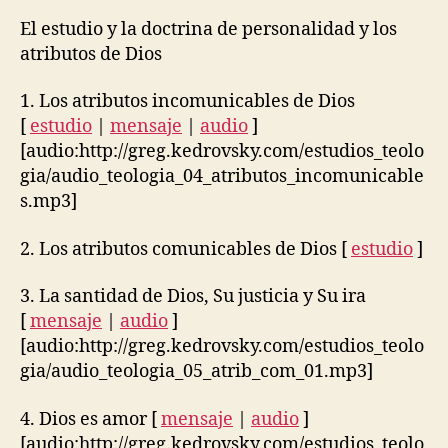
El estudio y la doctrina de personalidad y los
atributos de Dios
1. Los atributos incomunicables de Dios
[
estudio
|
mensaje
|
audio
]
[audio:http://greg.kedrovsky.com/estudios_teolo
gia/audio_teologia_04_atributos_incomunicable
s.mp3]
2. Los atributos comunicables de Dios [
estudio
]
3. La santidad de Dios, Su justicia y Su ira
[
mensaje
|
audio
]
[audio:http://greg.kedrovsky.com/estudios_teolo
gia/audio_teologia_05_atrib_com_01.mp3]
4. Dios es amor [
mensaje
|
audio
]
[audio:http://greg.kedrovsky.com/estudios_teolo