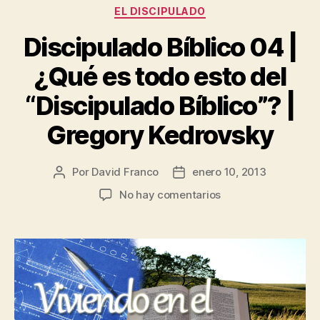
Categorías
EL DISCIPULADO
Discipulado Bíblico 04 |
¿Qué es todo esto del
“Discipulado Bíblico”? |
Gregory Kedrovsky
Por
David Franco
enero 10, 2013
Autor
Fecha
de
de
en
No hay comentarios
la
la
Discipulado
publicación
publicación
Bíblico
04
|
¿Qué es
todo
esto
del