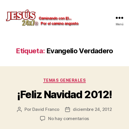
Menú
Jesús
24x7
Etiqueta:
Evangelio Verdadero
Categorías
TEMAS GENERALES
¡Feliz Navidad 2012!
Por
David Franco
diciembre 24, 2012
Autor
Fecha
de
de
en
No hay comentarios
la
la
¡Feliz
publicación
publicación