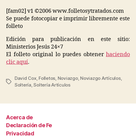
[fam02] v1 ©2006 www.folletosytratados.com
Se puede fotocopiar e imprimir libremente este
folleto
Edición para publicación en este sitio:
Ministerios Jesús 24×7
El folleto original lo puedes obtener
haciendo
clic aquí
.
David Cox
,
Folletos
,
Noviazgo
,
Noviazgo Artículos
,
Etiquetas
Soltería
,
Soltería Artículos
Acerca de
Declaración de Fe
Privacidad