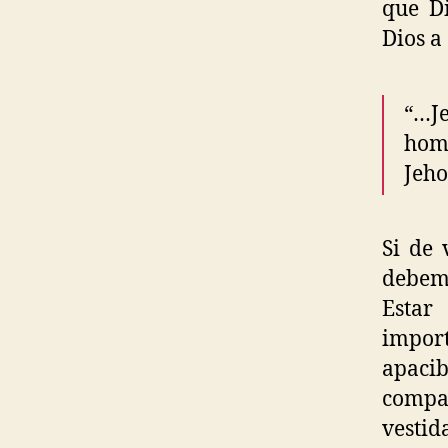
que Di
Dios a
“…J
hom
Jeho
Si de 
debem
Estar
impor
apacib
compa
vestid