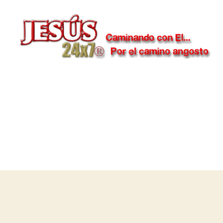
Jesús
24x7