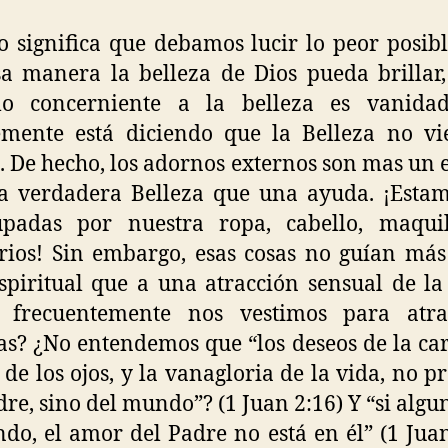
o significa que debamos lucir lo peor posib
a manera la belleza de Dios pueda brillar
lo concerniente a la belleza es vanidad
emente está diciendo que la Belleza no vi
. De hecho, los adornos externos son mas un 
a verdadera Belleza que una ayuda. ¡Esta
upadas por nuestra ropa, cabello, maquil
rios! Sin embargo, esas cosas no guían má
spiritual que a una atracción sensual de la
 frecuentemente nos vestimos para atra
s? ¿No entendemos que “los deseos de la car
 de los ojos, y la vanagloria de la vida, no p
dre, sino del mundo”? (1 Juan 2:16) Y “si alg
do, el amor del Padre no está en él” (1 Juan