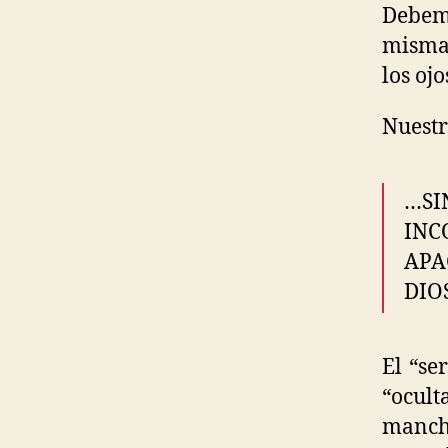
Debem
mismas
los ojo
Nuestr
…SI
INC
APA
DIOS
El “se
“ocul
mancha