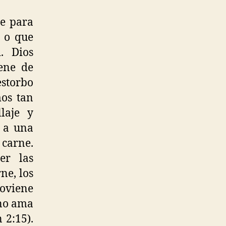
le para
, o que
. Dios
ene de
estorbo
mos tan
laje y
s a una
 carne.
er las
ne, los
roviene
uno ama
 2:15).