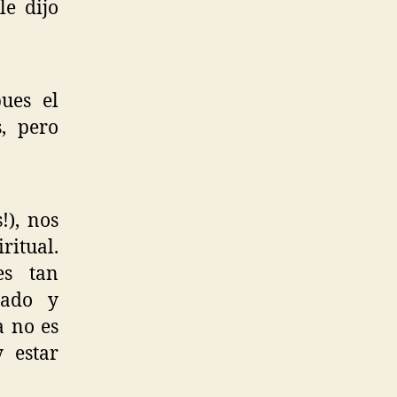
le dijo
ues el
, pero
!), nos
itual.
es tan
cado y
a no es
 estar