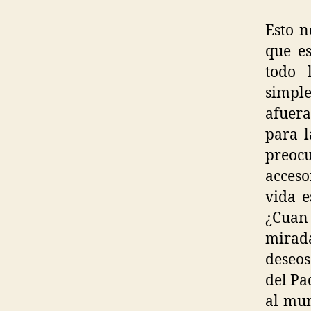
Esto n
que es
todo 
simpl
afuera
para l
preoc
acceso
vida e
¿Cuan
mirada
deseos
del Pa
al mun