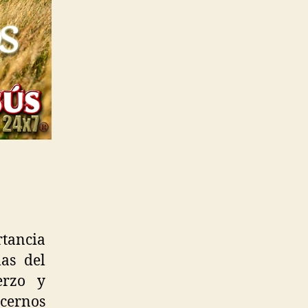
rtancia
as del
erzo y
acernos