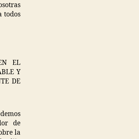
sotras
a todos
EN EL
ABLE Y
NTE DE
podemos
dor de
obre la