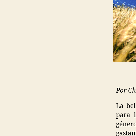
Por C
La bel
para 
géner
gastam