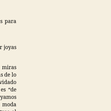
is para
r joyas
 miras
s de lo
lvidado
es “de
ayamos
a moda