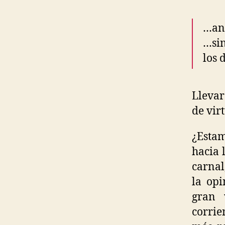
…ant
…sin
los 
Llevar
de vir
¿Esta
hacia 
carnal
la op
gran 
corri