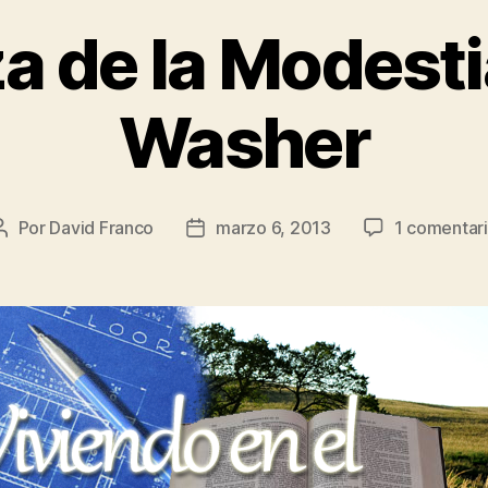
za de la Modesti
Washer
Por
David Franco
marzo 6, 2013
1 comentar
Autor
Fecha
de
de
la
la
publicación
publicación