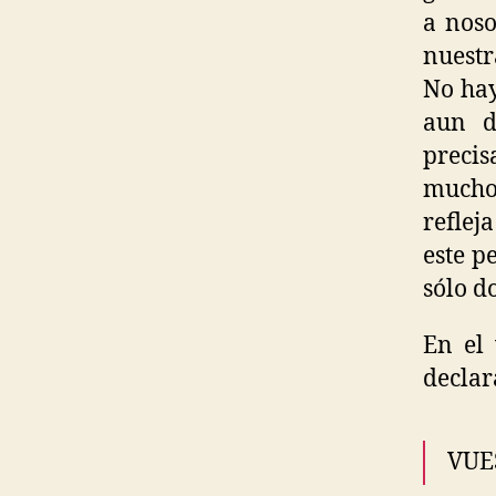
a noso
nuestr
No hay
aun d
precis
mucho 
reflej
este p
sólo d
En el 
declar
VUE