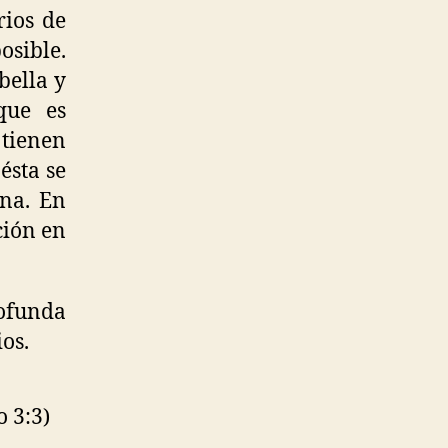
rios de
osible.
bella y
que es
 tienen
ésta se
ana. En
ción en
rofunda
os.
 3:3)