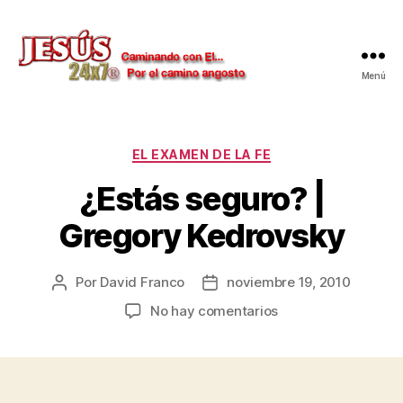
Menú
Jesús
24x7
Categorías
EL EXAMEN DE LA FE
¿Estás seguro? |
Gregory Kedrovsky
Por
David Franco
noviembre 19, 2010
Autor
Fecha
de
de
en
No hay comentarios
la
la
¿Estás
publicación
publicación
seguro?
|
Gregory